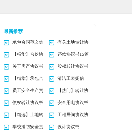
最新推荐
承包合同范文集
有关土地转让协
【精华】合伙协
还款协议书15篇
锦五篇
议书四篇
关于房产协议书
股权转让协议书
议书合集5篇
【精华】承包合
清洁工表扬信
集锦九篇
(集锦15篇)
员工安全生产责
【热门】转让协
同模板汇编八篇
债权转让协议书
安全用电协议书
任书15篇
议书锦集九篇
【精选】土地转
工程居间协议协
范文集合7篇
模板集合五篇
学校消防安全责
设计协议书
让协议书4篇
议书合集五篇