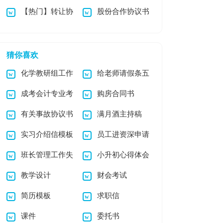
【热门】转让协
股份合作协议书
任书
议书模板集合8篇
猜你喜欢
化学教研组工作
给老师请假条五
成考会计专业考
购房合同书
总结
篇
有关事故协议书
满月酒主持稿
试试题
实习介绍信模板
员工进资深申请
班长管理工作失
小升初心得体会
锦集7篇
书范文
教学设计
财会考试
职检讨书
（实用）
简历模板
求职信
课件
委托书