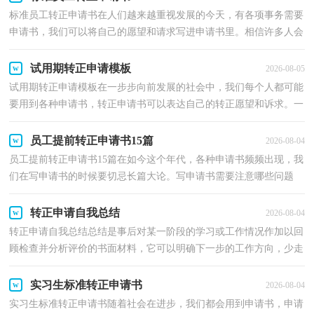
标准员工转正申请书在人们越来越重视发展的今天，有各项事务需要
申请书，我们可以将自己的愿望和请求写进申请书里。相信许多人会
觉得申请书很难写吧，下面是小编精心整理的标准员...
试用期转正申请模板
2026-08-05
试用期转正申请模板在一步步向前发展的社会中，我们每个人都可能
要用到各种申请书，转正申请书可以表达自己的转正愿望和诉求。一
起来参考转正申请书是怎么写的吧，以下是小编整理...
员工提前转正申请书15篇
2026-08-04
员工提前转正申请书15篇在如今这个年代，各种申请书频频出现，我
们在写申请书的时候要切忌长篇大论。写申请书需要注意哪些问题
呢？下面是小编精心整理的员工提前转正申请书，欢迎阅...
转正申请自我总结
2026-08-04
转正申请自我总结总结是事后对某一阶段的学习或工作情况作加以回
顾检查并分析评价的书面材料，它可以明确下一步的工作方向，少走
弯路，少犯错误，提高工作效益，我想我们需要写一份总...
实习生标准转正申请书
2026-08-04
实习生标准转正申请书随着社会在进步，我们都会用到申请书，申请