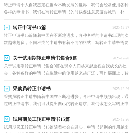
转正申请个人自我鉴定在当今不断发展的世界，我们会经常使用各种
各样的申请书，我们在写转正申请书的时候要注意态度要诚恳、朴
实。一起来参考转正申请书是怎么写的吧，以下是小编...
转正申请书15篇
2025-12-27
转正申请书15篇随着中国在不断地进步，各种各样的申请书出现的次
数越来越多，不同种类的申请书有着不同的格式。写转正申请书需要
注意哪些问题呢？下面是小编为大家收集的转正申请...
关于试用期转正申请书集合9篇
2025-12-26
关于试用期转正申请书集合9篇在现今人们越来越重视自我成长的社
会，各种各样的申请书在生活中的使用越来越广泛，写作层面上，转
正申请书是下级向上级的行文方式。但是你知道转正...
采购员转正申请书
2025-12-26
采购员转正申请书随着中国在不断地进步，各种申请书频频出现，通
过转正申请书，我们可以提出自己的转正请求。我们该怎么写转正申
请书呢？以下是小编为大家收集的采购员转正申请书，欢...
试用期员工转正申请书15篇
2025-12-26
试用期员工转正申请书15篇随着社会在进步，申请书起到的作用越来