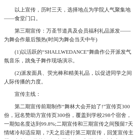
以上宣传，历时三天，选择地点为学院人气聚集地
——食堂门口。
第三期宣传：万圣节道具及会员福利礼品派发——
为舞会作最后预热(时间为舞会当天中午)
(1)以活跃的“SHALLWEDANCE”舞曲作公开派发气
氛音乐，跳兔子舞作现场演示。
(2)派发面具、荧光棒和精美礼品，以促进同学之间
人际传播的力度。
宣传主线：
第二期宣传前期制作“舞林大会开始了!”宣传页300
份，冠名赞助方宣传页300份，覆盖到学校298个宿舍，
一期知名度达到99.8%;二期宣传和三期宣传之间预留7天
情绪冷却适应期，7天之后进行第三期宣传，回笼宣传主