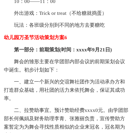
10：00——11：00
外出游戏：Trick or treat（不给糖就捣蛋）
玩法：各班级分别到不同的地方去要糖吃
幼儿园万圣节活动策划方案6
第一部分：前期策划(时间：xxxx年9月21日)
舞会的雏形主要在学团部内部会议的前期策划会议
中诞生。初步计划如下：
一、建立一个新兴的交谊舞社团作为活动承办方和
打造群众基础，用社团的活力来依托舞会，保证其成功
率。
二、拉赞助事宜。预计赞助经费xxxx0元。由学团部
部长何佩娟及财务助理李青、张雅丽负责，宣传赞助方
案暂定为为舞会寻找性质相似的企业来冠名，冠名期为