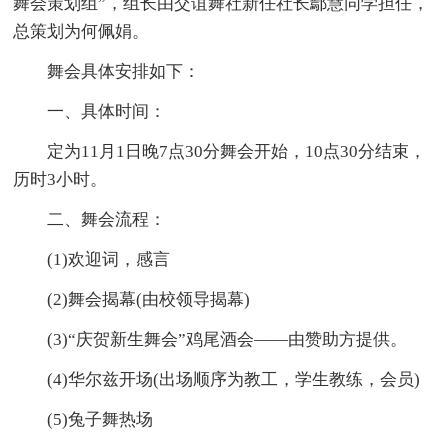
舞会策划组”，组长由交谊舞社新任社长鄢慧同学担任，
总策划为何佩娟。
舞会具体安排如下：
一、具体时间：
定为11月1日晚7点30分舞会开始，10点30分结束，
历时3小时。
二、舞会流程：
(1)欢迎词，感言
(2)舞会揭幕(由校领导揭幕)
(3)“庆贺新生舞会”鸡尾酒会——由赞助方提供。
(4)华尔兹开场(出场顺序为教工，学生教练，会员)
(5)兔子舞热场