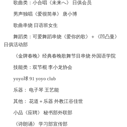
歌曲类：小合唱《未来へ》 日俱会员
男声独唱《爱很简单》 唐小博
歌曲串烧 日语班女生
舞蹈类：可爱舞蹈串烧《爱你的歌》＋《凹凸曼》
日俱活动部
《金牌春晚》经典春晚歌舞节目串烧 外国语学院
技能类：双节棍 李小龙协会
yoyo球 91 yoyo club
乐器： 电子琴 王艺能
其他： 花道＋乐器 外教江谷佳世
小品《应聘》 秘书部外联部
《诗朗诵》 学习部宣传部