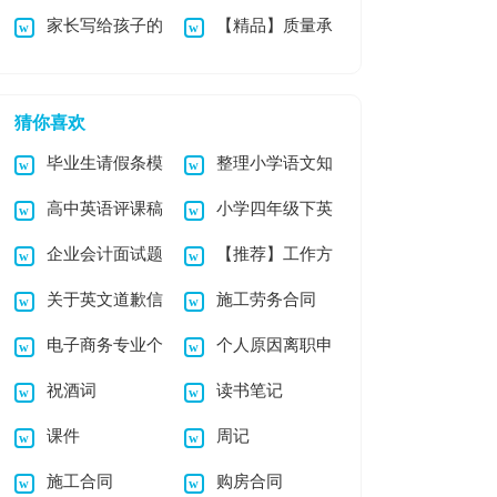
家长写给孩子的
【精品】质量承
扬信范文集合7篇
合集7篇
表扬信范文集锦6篇
诺书范文5篇
猜你喜欢
毕业生请假条模
整理小学语文知
高中英语评课稿
小学四年级下英
板集合十篇
识点
企业会计面试题
【推荐】工作方
12篇
语教学计划
关于英文道歉信
施工劳务合同
目
案三篇
电子商务专业个
个人原因离职申
模板汇总8篇
祝酒词
读书笔记
人求职信
请书15篇
课件
周记
施工合同
购房合同