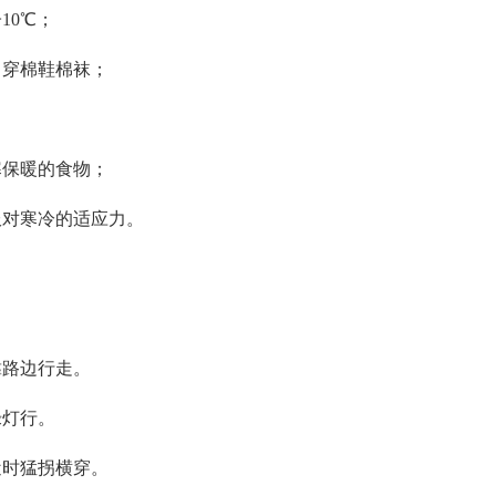
10℃；
，穿棉鞋棉袜；
寒保暖的食物；
服对寒冷的适应力。
靠路边行走。
绿灯行。
近时猛拐横穿。