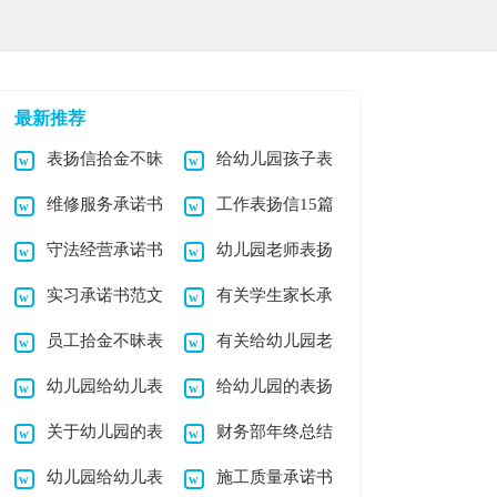
最新推荐
表扬信拾金不昧
给幼儿园孩子表
维修服务承诺书
工作表扬信15篇
学生锦集9篇
扬信合集9篇
守法经营承诺书
幼儿园老师表扬
汇总五篇
实习承诺书范文
有关学生家长承
十篇
信集锦七篇
员工拾金不昧表
有关给幼儿园老
锦集六篇
诺书4篇
幼儿园给幼儿表
给幼儿园的表扬
扬信范文六篇
师表扬信四篇
关于幼儿园的表
财务部年终总结
扬信汇编十篇
信范文集锦10篇
幼儿园给幼儿表
施工质量承诺书
扬信汇总七篇