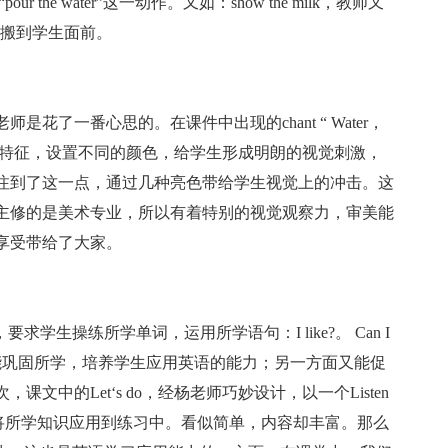
ur the water”这一动作。又如：show the milk，教师又
把它搬到学生面前。
花了一番心思的。在课件中出现的chant “ Water，
根据不同饮料的特征，设置不同的颜色，给学生形成明朗的视觉刺激，
注到了这一点，通过几种亮色带给学生视觉上的冲击。这
主修的是美术专业，所以有着特别的视觉观察力，审美能
享受带给了大家。
要求学生操练所学单词，运用所学语句：I like?。 Can I
设计一方面能巩固所学，培养学生应用英语的能力；另一方面又能促
中的Let‘s do，经杨老师巧妙设计，以一个Listen
养学生将所学知识应用到练习中。看似简单，内容却丰富。那么