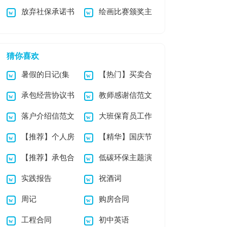
放弃社保承诺书
绘画比赛颁奖主
范文汇总五篇
汇总七篇
持稿
猜你喜欢
暑假的日记(集
【热门】买卖合
承包经营协议书
教师感谢信范文
锦15篇)
同模板汇总7篇
落户介绍信范文
大班保育员工作
3篇
汇总[15篇]
【推荐】个人房
【精华】国庆节
六篇
计划
【推荐】承包合
低碳环保主题演
屋买卖合同四篇
日记范文锦集7篇
实践报告
祝酒词
同模板汇总5篇
讲稿
周记
购房合同
工程合同
初中英语