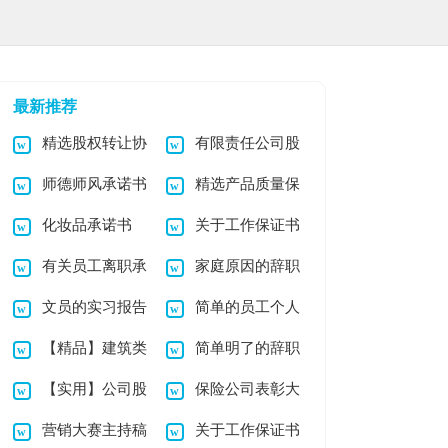
最新推荐
精选股权转让协
有限责任公司股
师德师风承诺书
精选产品质量保
议书集锦4篇
权转让协议书
化妆品承诺书
关于工作保证书
锦集五篇
证书范文五篇
有关员工离职承
家庭原因的辞职
范文集合7篇
文员的实习报告
简单的员工个人
诺书3篇
报告汇编十篇
【精品】建筑类
简单明了的辞职
模板集锦7篇
辞职报告
【实用】公司股
保险公司表彰大
实习报告模板7篇
报告15篇
营销大赛主持稿
关于工作保证书
权转让协议书四篇
会主持稿