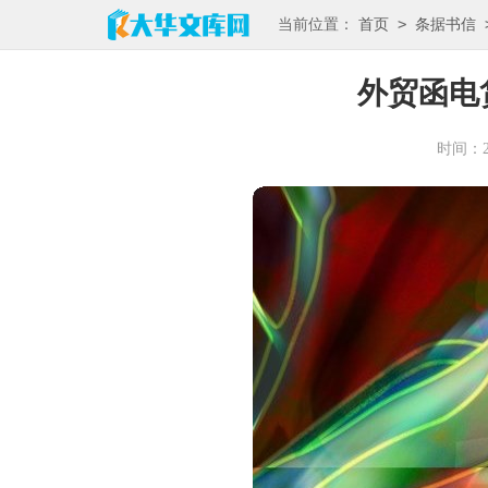
>
当前位置：
首页
条据书信
外贸函电
时间：202