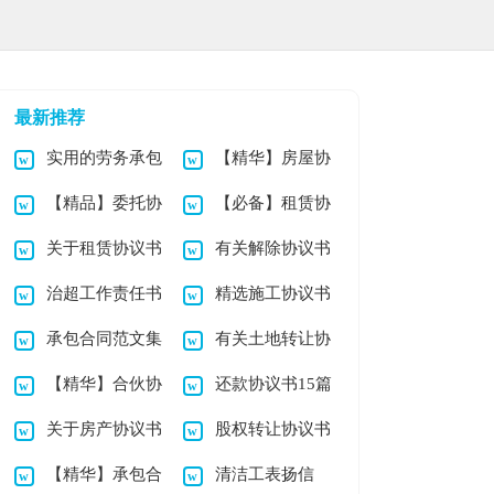
最新推荐
实用的劳务承包
【精华】房屋协
【精品】委托协
【必备】租赁协
合同汇编7篇
议书集合9篇
关于租赁协议书
有关解除协议书
议书合集10篇
议书范文6篇
治超工作责任书
精选施工协议书
范文9篇
承包合同范文集
有关土地转让协
集锦5篇
【精华】合伙协
还款协议书15篇
锦五篇
议书四篇
关于房产协议书
股权转让协议书
议书合集5篇
【精华】承包合
清洁工表扬信
集锦九篇
(集锦15篇)