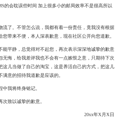
MS的会耽误些时间 加上很多小的邮局效率不是很高所以
物流了。不管怎么说，我都有着一份责任，竟我没有根据
给您带来不便，本人深表歉意，现在社区公开向您道歉。
不能平静，总觉得对不起您，再次表示深深地诚挚的歉意
怨无悔，给我差评我也不会有一点嫉恨之意，只期待下次
把这儿当做了自己的淘宝，这是养活自己的方式，把这儿
不满意的招待我道歉是应该的。
程中我将终身铭记。
再次致以诚挚的歉意。
20xx年X月X日