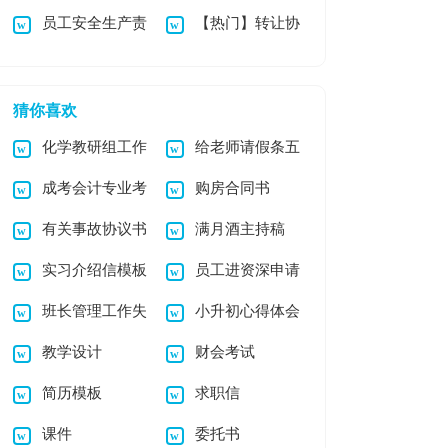
员工安全生产责
【热门】转让协
同模板汇编八篇
任书15篇
议书锦集九篇
猜你喜欢
化学教研组工作
给老师请假条五
成考会计专业考
购房合同书
总结
篇
有关事故协议书
满月酒主持稿
试试题
实习介绍信模板
员工进资深申请
班长管理工作失
小升初心得体会
锦集7篇
书范文
教学设计
财会考试
职检讨书
（实用）
简历模板
求职信
课件
委托书