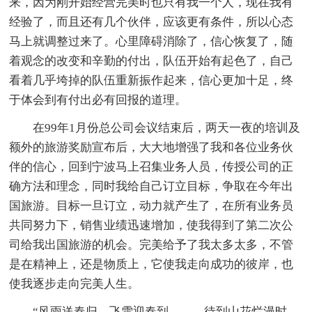
来，因为刚开始经营完美时也只有我一个人，现在我有
经验了，而且还有几个伙伴，应该更有条件，所以心态
马上就调整过来了。心里障碍消除了，信心恢复了，随
着观念的改变和辛勤的付出，队伍开始有起色了，自己
看着几乎垮掉的队伍重新振作起来，信心更加十足，终
于体会到有付出必有回报的道理。
在99年1月份总公司会议结束后，两天一夜的培训及
额外的旅游奖励宣布后，大大地增强了我和各位业务伙
伴的信心，回到宁波马上召集业务人员，传授公司的正
确方法和理念，同时我给自己订立目标，争取在今年出
国旅游。目标一旦订立，动力就产生了，在所有业务员
共同努力下，销售业绩迅速增加，使我得到了第二次公
司给我出国旅游的机会。完美给予了我太多太多，不管
是在精神上，还是物质上，它使我走向成功的彼岸，也
使我逐步走向完美人生。
“风雨送春归，飞雪迎春到，……待到山花烂漫时，