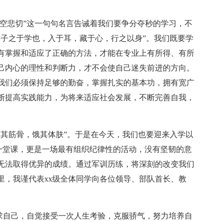
，空悲切”这一句句名言告诫着我们要争分夺秒的学习，不
君子之于学也，入于耳，藏于心，行之以身”。我们既要学
有掌握和适应了正确的方法，才能在专业上有所得、有所
己内心的理性和判断力，才不会使自己迷失前进的方向。
我们必须保持足够的勤奋，掌握扎实的基本功，拥有宽广
断提高实践能力，为将来适应社会发展，不断完善自我，
劳其筋骨，饿其体肤”。于是在今天，我们也要迎来入学以
一堂课，更是一场最有组织纪律性的活动，没有坚韧的意
无法取得优异的成绩。通过军训历练，将深刻的改变我们
里，我谨代表xx级全体同学向各位领导、部队首长、教
要求自己，自觉接受一次人生考验，克服骄气，努力培养自