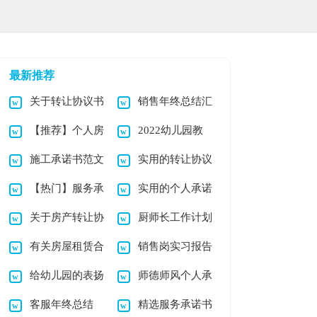
最新推荐
关于转让协议书
销售年终总结汇
【推荐】个人房
2022幼儿园教
模板集合8篇
编15篇
施工承诺书范文
实用的转让协议
屋租赁合同模板集合
师年终总结
【热门】服务承
实用的个人承诺
锦集五篇
书范文6篇
7篇
关于房产转让协
厨师长工作计划
诺书模板六篇
书3篇
有关房屋租赁合
销售岗实习报告
议书模板合集4篇
给幼儿园的表扬
师德师风个人承
同模板合集8篇
汇总七篇
客服年终总结
精选服务承诺书
信范文合集6篇
诺书范文7篇