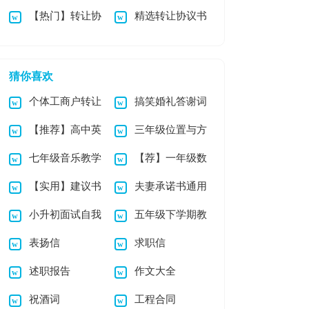
【热门】转让协
精选转让协议书
(15篇)
模板汇编7篇
议书模板合集5篇
模板集锦九篇
猜你喜欢
个体工商户转让
搞笑婚礼答谢词
【推荐】高中英
三年级位置与方
协议
七年级音乐教学
【荐】一年级数
语梦想作文4篇
向试题
【实用】建议书
夫妻承诺书通用
总结
学教学计划
小升初面试自我
五年级下学期教
作文300字4篇
表扬信
求职信
介绍(集合15篇)
学计划集锦6篇
述职报告
作文大全
祝酒词
工程合同