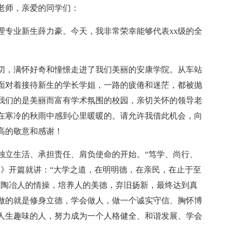
老师，亲爱的同学们：
理专业新生薛力豪。今天，我非常荣幸能够代表xx级的全
切，满怀好奇和憧憬走进了我们美丽的安康学院。从车站
面对着接待新生的学长学姐，一路的疲倦和迷茫，都被抛
我们的是美丽而富有学术氛围的校园，亲切关怀的领导老
在寒冷的秋雨中感到心里暖暖的。请允许我借此机会，向
高的敬意和感谢！
独立生活、承担责任、肩负使命的开始。“笃学、尚行、
学》开篇就讲：“大学之道，在明明德，在亲民，在止于至
，陶冶人的情操，培养人的美德，弃旧扬新，最终达到真
做的就是修身立德，学会做人，做一个诚实守信、胸怀博
人生趣味的人，努力成为一个人格健全、和谐发展、学会