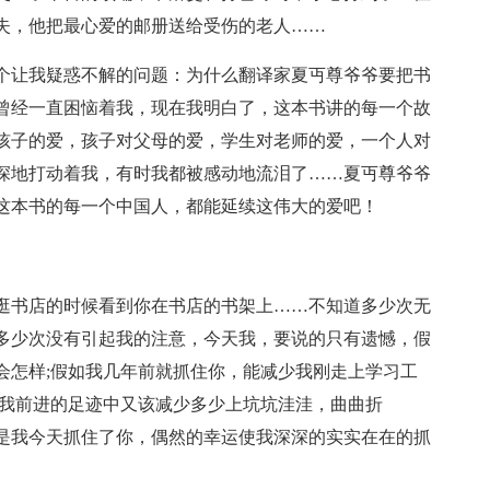
失，他把最心爱的邮册送给受伤的老人……
个让我疑惑不解的问题：为什么翻译家夏丏尊爷爷要把书
曾经一直困恼着我，现在我明白了，这本书讲的每一个故
孩子的爱，孩子对父母的爱，学生对老师的爱，一个人对
深地打动着我，有时我都被感动地流泪了……夏丏尊爷爷
这本书的每一个中国人，都能延续这伟大的爱吧！
逛书店的时候看到你在书店的书架上……不知道多少次无
多少次没有引起我的注意，今天我，要说的只有遗憾，假
会怎样;假如我几年前就抓住你，能减少我刚走上学习工
，我前进的足迹中又该减少多少上坑坑洼洼，曲曲折
是我今天抓住了你，偶然的幸运使我深深的实实在在的抓