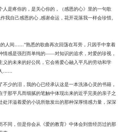
个人是疼你的，是关心你的，（感恩的心》里的一句歌
气作我自己感恩的心 ,感谢命运，花开花落我一样会珍惜。
好的人间……”熟悉的歌曲再次回荡在耳旁，只因手中拿着
种情感是强烈而单纯的——对知识的追求，对爱的珍视，
主义的未来的好公民，它会将爱心融入平凡的劳动和学
人……
了不少的泪，我的心已经承认这是一本洗涤心灵的书籍，
在于那平凡而细腻的笔触中体现出来的近乎完美的亲子之
处处洋溢着爱的小说所散发出的那种深厚情感力量，深深
历不同，但是你会从《爱的教育》中体会到曾经历过的那