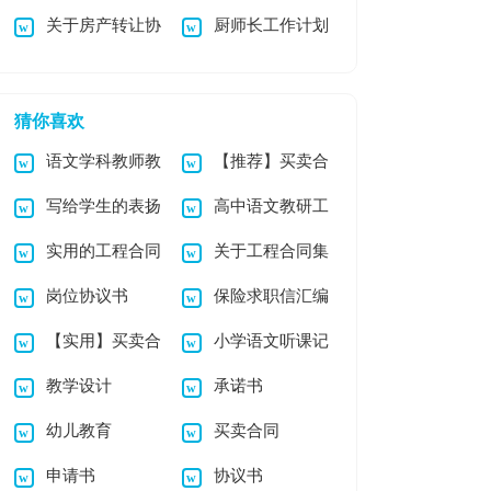
关于房产转让协
厨师长工作计划
诺书模板六篇
书3篇
议书模板合集4篇
猜你喜欢
语文学科教师教
【推荐】买卖合
写给学生的表扬
高中语文教研工
学计划
同六篇
实用的工程合同
关于工程合同集
信
作计划5篇
岗位协议书
保险求职信汇编
九篇
合五篇
【实用】买卖合
小学语文听课记
七篇
教学设计
承诺书
同模板集锦6篇
录通用
幼儿教育
买卖合同
申请书
协议书