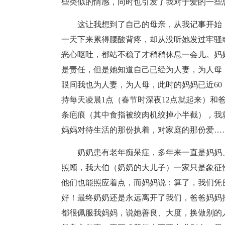
些类似的情感，同时也引发了我对于爱的一些
这让我想到了自己的母亲，从我记事开始
一天下来累得腰酸背疼，却从没听她发过牢骚
恶心呕吐，都站不稳了才稍稍休息一会儿。妈
是责任，但是她知道自己已经为人妻，为人母
眼间我也为人妻，为人母，此时的妈妈已近6
持每天凌晨1点（春节时深夜12点就起来）和
条疤痕（其中食指被绞肉机绞掉小半截），我
妈妈对待生活的那份执着，对家庭的那份爱…
奶奶患有老年痴呆症，多年来一直是妈妈
照顾，我大伯（奶奶的大儿子）一家只是象征
他们也能照应着点，而妈妈说：算了，我们凭
好！最终奶奶还是永远离开了我们，爸爸妈妈
都很佩服我妈妈，说她善良、大度，换做别的