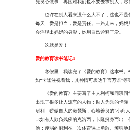
凭良心做事，再困难我们也不要去求别人，尽
也许在别人看来没什么大不了，这也不是
每天，爱是担当，爱是责任。一路走来，妈妈
会浮现出妈妈的身影，她用自己诠释了爱。
这就是爱！
爱的教育读书笔记4
寒假里，我读完了《爱的教育》这本书。
如“卡隆注视着我，其神情可表达千言万语”等
《爱的教育》主要写了主人利柯和同班同
出现了很多让人难忘的人物：助人为乐的卡隆
耐利，骄傲自大的诺琵斯，心地善良的“小商
比如有人欺负残疾的克洛西，卡隆挺身而出，
他；瘦弱的耐利在一次体育课上勇敢、顽强地