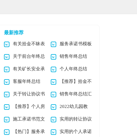
最新推荐
有关拾金不昧表
服务承诺书模板
关于前台年终总
销售年终总结
扬信范文集锦7篇
汇总六篇
有关矿长安全承
个人年终总结
结
(集锦15篇)
客服年终总结
【推荐】拾金不
诺书3篇
(汇编15篇)
关于转让协议书
销售年终总结汇
(通用15篇)
昧表扬信模板汇编六
【推荐】个人房
2022幼儿园教
模板集合8篇
编15篇
篇
施工承诺书范文
实用的转让协议
屋租赁合同模板集合
师年终总结
【热门】服务承
实用的个人承诺
锦集五篇
书范文6篇
7篇