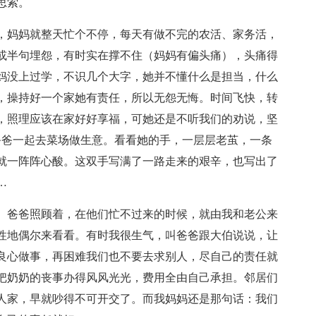
思索。
，妈妈就整天忙个不停，每天有做不完的农活、家务活，
或半句埋怨，有时实在撑不住（妈妈有偏头痛），头痛得
妈没上过学，不识几个大字，她并不懂什么是担当，什么
，操持好一个家她有责任，所以无怨无悔。时间飞快，转
0，照理应该在家好好享福，可她还是不听我们的劝说，坚
爸爸一起去菜场做生意。看看她的手，一层层老茧，一条
就一阵阵心酸。这双手写满了一路走来的艰辛，也写出了
…
、爸爸照顾着，在他们忙不过来的时候，就由我和老公来
性地偶尔来看看。有时我很生气，叫爸爸跟大伯说说，让
良心做事，再困难我们也不要去求别人，尽自己的责任就
把奶奶的丧事办得风风光光，费用全由自己承担。邻居们
人家，早就吵得不可开交了。而我妈妈还是那句话：我们