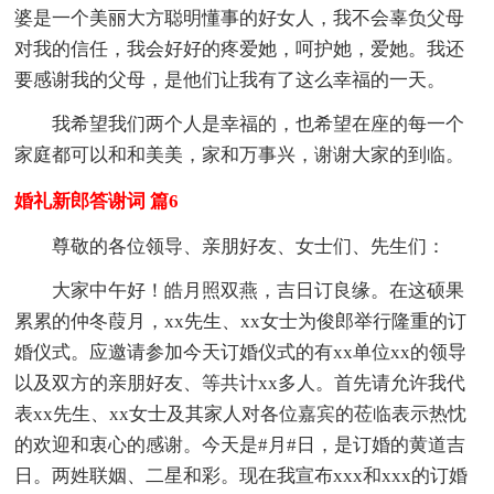
婆是一个美丽大方聪明懂事的好女人，我不会辜负父母
对我的信任，我会好好的疼爱她，呵护她，爱她。我还
要感谢我的父母，是他们让我有了这么幸福的一天。
我希望我们两个人是幸福的，也希望在座的每一个
家庭都可以和和美美，家和万事兴，谢谢大家的到临。
婚礼新郎答谢词 篇6
尊敬的各位领导、亲朋好友、女士们、先生们：
大家中午好！皓月照双燕，吉日订良缘。在这硕果
累累的仲冬葭月，xx先生、xx女士为俊郎举行隆重的订
婚仪式。应邀请参加今天订婚仪式的有xx单位xx的领导
以及双方的亲朋好友、等共计xx多人。首先请允许我代
表xx先生、xx女士及其家人对各位嘉宾的莅临表示热忱
的欢迎和衷心的感谢。今天是#月#日，是订婚的黄道吉
日。两姓联姻、二星和彩。现在我宣布xxx和xxx的订婚