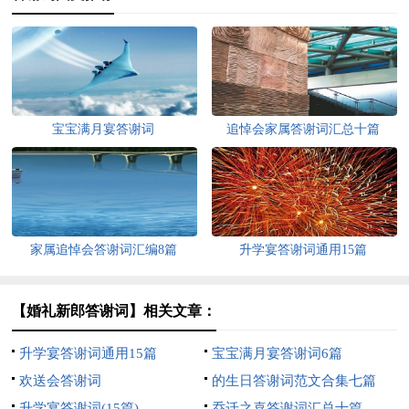
宝宝满月宴答谢词
追悼会家属答谢词汇总十篇
家属追悼会答谢词汇编8篇
升学宴答谢词通用15篇
【婚礼新郎答谢词】相关文章：
升学宴答谢词通用15篇
宝宝满月宴答谢词6篇
欢送会答谢词
的生日答谢词范文合集七篇
升学宴答谢词(15篇)
乔迁之喜答谢词汇总十篇