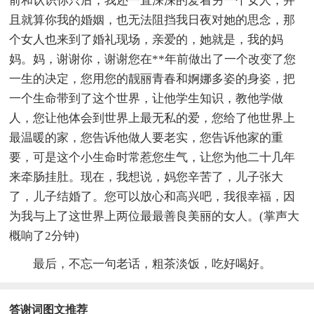
前和认识你只后，我还一直深深的爱着另一个女人，并
且就算你我的婚姻，也无法阻挡我日夜对她的思念，那
个女人也来到了婚礼现场，亲爱的，她就是，我的妈
妈。妈，谢谢你，谢谢您在**年前做出了一个改变了您
一生的决定，您用您的靓丽青春和婀娜多姿的身姿，把
一个生命带到了这个世界，让他学生知识，教他学做
人，您让他体会到世界上最无私的爱，您给了他世界上
最温暖的家，您告诉他做人要老实，您告诉他家的重
要，可是这个小生命时常惹您生气，让您为他二十几年
来牵肠挂肚。现在，我想说，妈您辛苦了，儿子张大
了，儿子结婚了。您可以放心和高兴吧，我很幸福，因
为我与上了这世界上两位最最善良美丽的女人。(掌声大
概响了2分钟)
最后，不忘一句老话，粗茶淡饭，吃好喝好。
答谢词图文推荐