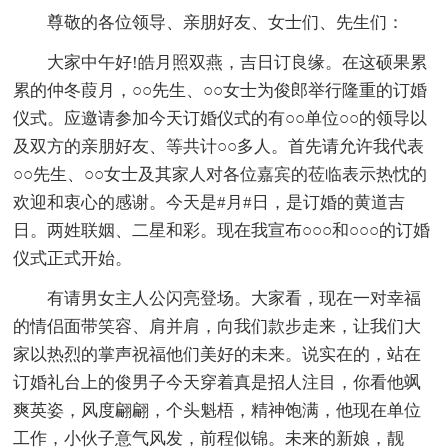
尊敬的各位领导、亲朋好友、女士们、先生们：
大家中午好!皓月照双燕，吉日订良缘。在这硕果累
累的仲冬葭月，○○先生、○○女士为俊郎举行隆重的订婚
仪式。应邀请参加今天订婚仪式的有○○单位○○的领导以
及双方的亲朋好友、等共计○○多人。首先请允许我代表
○○先生、○○女士及其家人对各位嘉宾的莅临表示热忱的
欢迎和衷心的感谢。今天是#月#日，是订婚的黄道吉
日。两姓联姻、二星和彩。现在我宣布○○○和○○○的订婚
仪式正式开始。
有请男女主人公闪亮登场。大家看，现在一对幸福
的情侣面带笑容、肩并肩，向我们款步走来，让我们大
家以热烈的掌声祝福他们美好的未来。说实在的，站在
订婚礼台上的俊男子今天穿着真是招人注目，你看他飒
爽英姿，风度翩翩，个头魁梧，精神饱满，他现在单位
工作，小伙子意气风发，前程似锦。未来的新娘，靓