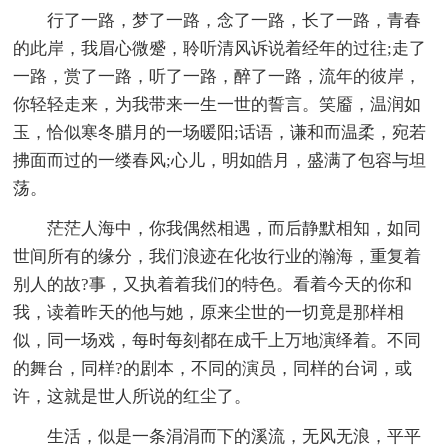
行了一路，梦了一路，念了一路，长了一路，青春
的此岸，我眉心微蹙，聆听清风诉说着经年的过往;走了
一路，赏了一路，听了一路，醉了一路，流年的彼岸，
你轻轻走来，为我带来一生一世的誓言。笑靥，温润如
玉，恰似寒冬腊月的一场暖阳;话语，谦和而温柔，宛若
拂面而过的一缕春风;心儿，明如皓月，盛满了包容与坦
荡。
茫茫人海中，你我偶然相遇，而后静默相知，如同
世间所有的缘分，我们浪迹在化妆行业的瀚海，重复着
别人的故?事，又执着着我们的特色。看着今天的你和
我，读着昨天的他与她，原来尘世的一切竟是那样相
似，同一场戏，每时每刻都在成千上万地演绎着。不同
的舞台，同样?的剧本，不同的演员，同样的台词，或
许，这就是世人所说的红尘了。
生活，似是一条涓涓而下的溪流，无风无浪，平平