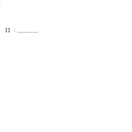
_
：_________