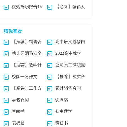
优秀辞职报告15
【必备】编辑人
职信
持稿
篇
员的辞职报告四篇
猜你喜欢
【推荐】销售合
高中语文必修四
幼儿园消防安全
2022高中数学
同汇编六篇
教案(10篇)
【推荐】教学计
公司员工辞职报
工作计划
教师工作总结13篇
校园一角作文
【推荐】买卖合
划集锦九篇
告汇编15篇
【精选】工作方
家具销售合同
同范文合集10篇
承包合同
说课稿
案模板汇总五篇
意向书
初中数学
表扬信
责任书