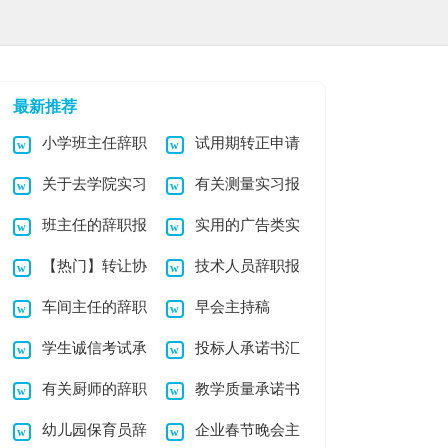
最新推荐
小学班主任辞职
试用期转正申请
关于去学院实习
有关测量实习报
报告汇编10篇
(15篇)
班主任的辞职报
实用的广告类实
报告集合八篇
告锦集8篇
【热门】转让协
技术人员辞职报
告范文五篇
习报告3篇
车间主任的辞职
早会主持稿
议书模板集锦6篇
告15篇
学生诚信考试承
投标人承诺书汇
报告集合7篇
有关厨师的辞职
教学质量承诺书
诺书
总八篇
幼儿园保育员辞
企业春节晚会主
报告锦集九篇
合集6篇