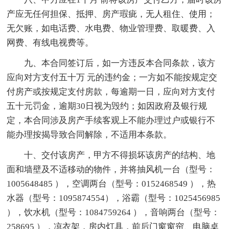
产应无任何担保、抵押、房产瑕疵，无人租住、使用；
无欠账，如电话费、水电费、物业管理费、取暖费、入
网费、有线电视费等。
九、本合同签订后，如一方违反本合同条款，该方
应向对方支付五十万 元的违约金；一方如不能按规定交
付房产或按规定支付房款，每逾期一日，应向对方支付
五十元罚金，逾期30日视为毁约；如因政府及银行规
定，本合同涉及房产手续客观上不能办理过户或银行不
能办理按揭导致合同解除，不适用本条款。
十、交付该房产，甲方不得损坏该房产的结构、地
面和墙壁及不适移动的物件，并将抽风机一台（型号：
1005648485 ），空调两台（型号：0152468549 ），热
水器（型号：1095874554），浴霸（型号：1025456985
），饮水机（型号：1084759264 ），音响两台（型号：
258695 ），凉衣架，房内灯具，前后门窗窗帘、电脑桌