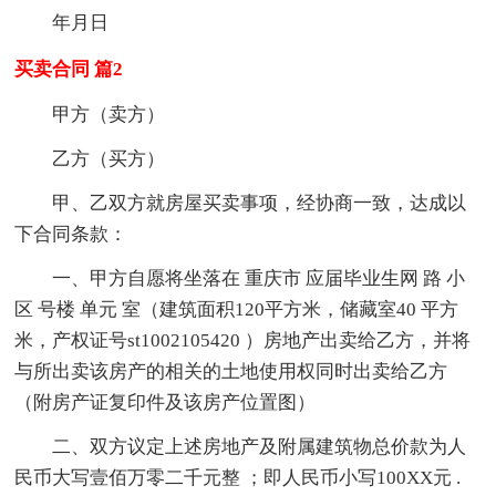
年月日
买卖合同 篇2
甲方（卖方）
乙方（买方）
甲、乙双方就房屋买卖事项，经协商一致，达成以
下合同条款：
一、甲方自愿将坐落在 重庆市 应届毕业生网 路 小
区 号楼 单元 室（建筑面积120平方米，储藏室40 平方
米，产权证号st1002105420 ）房地产出卖给乙方，并将
与所出卖该房产的相关的土地使用权同时出卖给乙方
（附房产证复印件及该房产位置图）
二、双方议定上述房地产及附属建筑物总价款为人
民币大写壹佰万零二千元整 ；即人民币小写100XX元 .