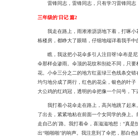
雷锋同志，雷锋同志，只有学习雷锋同志
三年级的'日记 篇2
我走在路上，雨淅淅沥沥地下着，打啄小
栋楼房，都睁大了眼睛，仔细地端详着我手中
瞧，我这把小花伞多引人注目呀!伞布是
伞那样会渗雨。伞顶的花纹和别处不同，只要
花。小伞三分之二的地方红蓝绿三色线条交错
均匀地分成了两行，红色的花朵，银色的叶子
大公鸡的红鸡冠，透明的伞把像一个问号，下
我打着小花伞走在路上，高兴地跳了起来
了出去，紧紧地粘在前面一个女同学的身上。
走自己的`路。我打着伞，喜滋滋地想：“真是
出“啪啪啪”的响声。我注意到了伞把，那白色