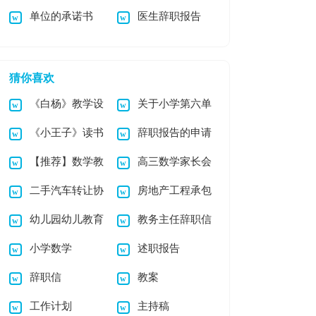
单位的承诺书
医生辞职报告
锦集十篇
告
(15篇)
猜你喜欢
《白杨》教学设
关于小学第六单
《小王子》读书
辞职报告的申请
计
元作文3篇
【推荐】数学教
高三数学家长会
笔记(合集15篇)
书
二手汽车转让协
房地产工程承包
学计划范文汇编九篇
发言稿
幼儿园幼儿教育
教务主任辞职信
议书
合同
小学数学
述职报告
心得汇编12篇
辞职信
教案
工作计划
主持稿