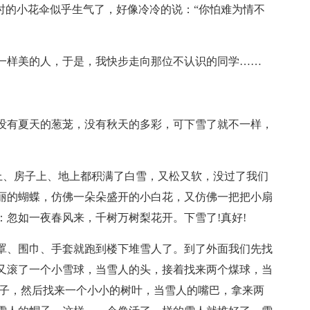
时的小花伞似乎生气了，好像冷冷的说：“你怕难为情不
一样美的人，于是，我快步走向那位不认识的同学……
没有夏天的葱茏，没有秋天的多彩，可下雪了就不一样，
树上、房子上、地上都积满了白雪，又松又软，没过了我们
丽的蝴蝶，仿佛一朵朵盛开的小白花，又仿佛一把把小扇
忽如一夜春风来，千树万树梨花开。下雪了!真好!
罩、围巾、手套就跑到楼下堆雪人了。到了外面我们先找
又滚了一个小雪球，当雪人的头，接着找来两个煤球，当
鼻子，然后找来一个小小的树叶，当雪人的嘴巴，拿来两