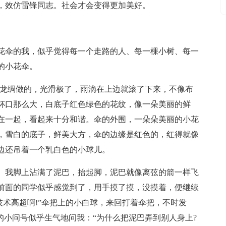
，效仿雷锋同志。社会才会变得更加美好。
花伞的我，似乎觉得每一个走路的人、每一棵小树、每一
的小花伞。
尼龙绸做的，光滑极了，雨滴在上边就滚了下来，不像布
杯口那么大，白底子红色绿色的花纹，像一朵美丽的鲜
在一起，看起来十分和谐。伞的外围，一朵朵美丽的小花
，雪白的底子，鲜美大方，伞的边缘是红色的，红得就像
边还吊着一个乳白色的小球儿。
。我脚上沾满了泥巴，抬起脚，泥巴就像离弦的箭一样飞
前面的同学似乎感觉到了，用手摸了摸，没摸着，便继续
技术高超啊!”伞把上的小白球，来回打着伞把，不时发
的小问号似乎生气地问我：“为什么把泥巴弄到别人身上?