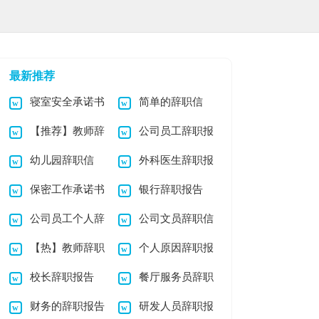
最新推荐
寝室安全承诺书
简单的辞职信
【推荐】教师辞
公司员工辞职报
幼儿园辞职信
外科医生辞职报
职报告
告集锦15篇
保密工作承诺书
银行辞职报告
告15篇
公司员工个人辞
公司文员辞职信
集锦8篇
(15篇)
【热】教师辞职
个人原因辞职报
职报告
校长辞职报告
餐厅服务员辞职
报告
告(15篇)
财务的辞职报告
研发人员辞职报
信