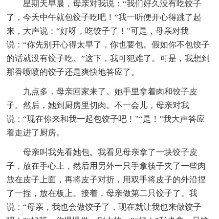
星期天早晨，母亲对我说：“我们好久没有吃饺子
了，今天中午就包饺子吃吧！”我一听便开心得跳了起
来，大声说：“好呀，吃饺子了！”可是，母亲对我
说：“你先别开心得太早了，你也要包。假如你不包饺子
的话就没有饺子吃。”这下，我可犯难了。可是，我想到
那香喷喷的饺子还是爽快地答应了。
九点多，母亲回家来了。她手里拿着肉和饺子皮
子。然后，她到厨房里切肉。不一会儿，母亲对我
说：“现在你来和我一起包饺子吧！”“是！”我大声答应
着走进了厨房。
母亲叫我先看她包。我看见母亲拿了一块饺子皮
子，放在手心上，然后用另外一只手拿筷子夹了一些肉
放在皮子上面，再将皮子对折，用双手将皮子的外沿捏
了一捏，放在板上。接着，母亲做第二只饺子了。我
说：“母亲，我也会做饺子了，现在就让我也来做饺子