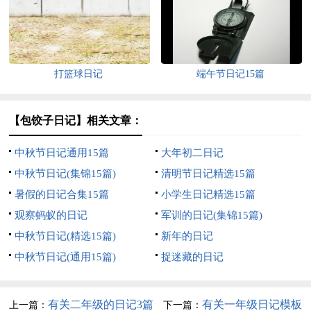
打篮球日记
端午节日记15篇
【包饺子日记】相关文章：
中秋节日记通用15篇
大年初二日记
中秋节日记(集锦15篇)
清明节日记精选15篇
暑假的日记合集15篇
小学生日记精选15篇
观察蚂蚁的日记
军训的日记(集锦15篇)
中秋节日记(精选15篇)
新年的日记
中秋节日记(通用15篇)
捉迷藏的日记
有关二年级的日记3篇
有关一年级日记模板
上一篇：
下一篇：