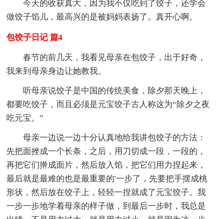
今天的收获真大，因为我不仅吃到了饺子，还学会
做饺子馅儿，最高兴的是被妈妈表扬了。真开心啊。
包饺子日记 篇4
春节的前几天，我看见母亲在包饺子，出于好奇，
我来到母亲身边让她教我。
听母亲说饺子是中国的传统美食，除夕那天晚上，
都要吃饺子，而且必须是元宝饺子古人称这为“除夕之夜
吃元宝。”
母亲一边说一边十分认真地给我讲包饺子的方法：
先把面挫成一个长条，之后，用刀切成一段，一段的，
再把它们擀成面片，然后放入馅，把它们用力捏起来，
最后就是最难的也是最重要的'一步了，先要把手摆成桃
形状，然后放在饺子上，轻轻一捏就成了元宝饺子。我
一步一步地学着母亲的样子做，到最后一步时，我总是