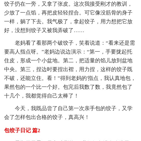
饺子扔在一旁，又拿了张皮。这次我接受刚才的教训，
少放了一点馅，再把皮轻轻捏合。可它像没筋骨的身子
一样，躺了下去。我气极了，拿起饺子，用力想把它放
好，没想到饺子又被我弄破了……
老妈看了看那两个破饺子，笑着说道：“看来还是需
要高人指点呀。”老妈边说边演示：“第一，手要拢起托
住皮，形成一个小盆地。第二，把适量的馅儿放到盆地
中央。第三，捏边时要捏出褶，用力捏，这样的饺子既
不破，还能立住。看！”得到老妈的'指点，我认真地包，
果然包的一个比一个好。包完后我数了数，我竟然包了
十几个，我都觉得自己太棒了！
今天，我既品尝了自己第一次亲手包的饺子，又学
会了怎样包出合格的饺子，真高兴！
包饺子日记 篇2