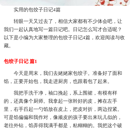
实用的包饺子日记4篇
转眼一天又过去了，相信大家都有不少体会吧，让
我们一起认真地写一篇日记吧。日记怎么写才合适呢？
以下是小编为大家整理的包饺子日记4篇，欢迎阅读与收
藏。
包饺子日记 篇1
今天是周末，我们去姥姥家包饺子。准备好了面和
馅，正要开始包，我走进厨房，也跟着包了起来。
我把手洗干净，袖口挽起，系上围裙，有模有样
的，还真像个厨师。我拿起一张幹好的皮，摊在左手
里，右手舀起一勺馅放在皮上，把皮对折，两边捏紧。
可是馅偏偏和我作对，像顽皮的孩子要出来玩儿似的，
老往外钻，馅弄得我满手都是，粘糊糊的。我把这个破