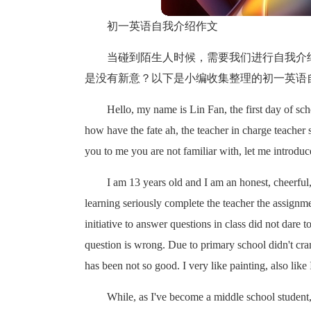
初一英语自我介绍作文
当碰到陌生人时候，需要我们进行自我介
是没有新意？以下是小编收集整理的初一英语
Hello, my name is Lin Fan, the first day of sch
how have the fate ah, the teacher in charge teacher 
you to me you are not familiar with, let me introduc
I am 13 years old and I am an honest, cheerful
learning seriously complete the teacher the assignme
initiative to answer questions in class did not dare
question is wrong. Due to primary school didn't cra
has been not so good. I very like painting, also like
While, as I've become a middle school student, 