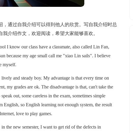
绍，通过自我介绍可以得到他人的欣赏。写自我介绍时总
自我介绍作文，欢迎阅读，希望大家能够喜欢。
ool I know our class have a classmate, also called Lin Fan,
sun because my age small call me "xiao Lin sails". I believe
e myself.
, lively and steady boy. My advantage is that every time on
nt, my grades are ok. The disadvantage is that, can't take the
 to speak out, some careless in the exam, sometimes simple
m English, so English learning not enough system, the result
 Internet, love to play games.
in the new semester, I want to get rid of the defects in