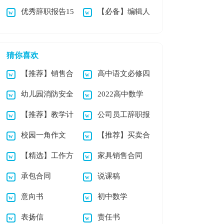
优秀辞职报告15
【必备】编辑人
职信
持稿
篇
员的辞职报告四篇
猜你喜欢
【推荐】销售合
高中语文必修四
幼儿园消防安全
2022高中数学
同汇编六篇
教案(10篇)
【推荐】教学计
公司员工辞职报
工作计划
教师工作总结13篇
校园一角作文
【推荐】买卖合
划集锦九篇
告汇编15篇
【精选】工作方
家具销售合同
同范文合集10篇
承包合同
说课稿
案模板汇总五篇
意向书
初中数学
表扬信
责任书