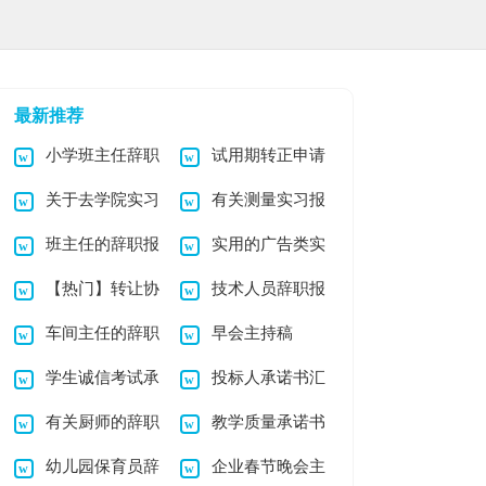
最新推荐
小学班主任辞职
试用期转正申请
关于去学院实习
有关测量实习报
报告汇编10篇
(15篇)
班主任的辞职报
实用的广告类实
报告集合八篇
告锦集8篇
【热门】转让协
技术人员辞职报
告范文五篇
习报告3篇
车间主任的辞职
早会主持稿
议书模板集锦6篇
告15篇
学生诚信考试承
投标人承诺书汇
报告集合7篇
有关厨师的辞职
教学质量承诺书
诺书
总八篇
幼儿园保育员辞
企业春节晚会主
报告锦集九篇
合集6篇