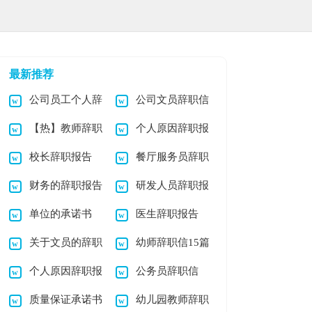
最新推荐
公司员工个人辞
公司文员辞职信
【热】教师辞职
个人原因辞职报
职报告
校长辞职报告
餐厅服务员辞职
报告
告(15篇)
财务的辞职报告
研发人员辞职报
信
单位的承诺书
医生辞职报告
锦集十篇
告
关于文员的辞职
幼师辞职信15篇
(15篇)
个人原因辞职报
公务员辞职信
报告模板汇总7篇
质量保证承诺书
幼儿园教师辞职
告15篇