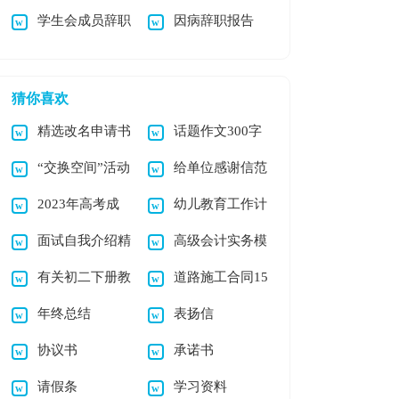
学生会成员辞职
因病辞职报告
集合5篇
报告(集锦15篇)
信
猜你喜欢
精选改名申请书
话题作文300字
“交换空间”活动
给单位感谢信范
范文（通用21篇）
汇编七篇
2023年高考成
幼儿教育工作计
策划书
文八篇
面试自我介绍精
高级会计实务模
绩查分时间
划模板6篇
有关初二下册教
道路施工合同15
选15篇
拟试题
年终总结
表扬信
学计划三篇
篇
协议书
承诺书
请假条
学习资料