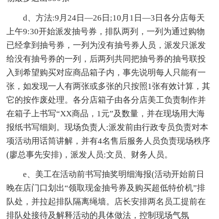
d、方法:9月24日—26日;10月1日—3日各分店每天
上午9:30开始派发抽号券，排队两列，一列为通过购物
已经拿到抽号券，一列为没有抽号券人员，派发只派发
给没有抽号券的一列，后两列共同把抽号券的抽号联投
入到希望购买对应商品箱子内，事先说明每人只能有一
张，如发现一人有两张或多张的只按照1张有效计算，其
它的按作废处理。各分店箱子由各分店美工负责制作并
在箱子上书写“XX商品，1元”及数量，并在现场用大海
报纸书写细则。现场负责人:派发前由行政专员负责对本
项活动用话筒讲解，并有4名售后服务人员负责现场秩序
(廖总事先安排)，派发人员:文员、财务人员。
e、美工在活动前书写抽奖明细海报(活动开始前日
晚在店门口划出“领取现金抽号券及购买超低特价机”排
队处，并拉起排队隔离绳墙。店长安排两名员工提前在
排队处接待及解释活动的具体做法，控制现场气氛