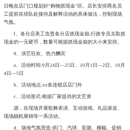
日晚在店门口规划好“购物抓现金”区。店长安排两名员
工提前在排队处接待及解释活动的具体做法，控制现场
气氛。
f、各分店美工负责各分店抓现金箱;行政专员兑取抓
现金的一元硬币，数量可根据抓现金箱的大小来安排。
8、演艺狂欢、热力酬宾
a、活动时间:9月24日—25日、10月1日—2日、10月
4日—5日
b、活动地点:xx各连锁店店门外
c、活动形式:根据厂家提供的文艺资
源，在现场开展歌舞表演、互动游戏、礼品派送、
现场靓机展销等一系活动。
d、场地气氛营造:拱门、汽球、彩旗、横幅、促销