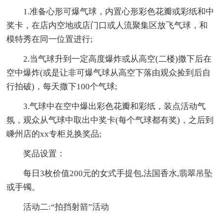
1.准备心形可爆气球，内置心形彩色花瓣或彩纸和中
奖卡，在店内空地或店门口或人流聚集区放飞气球，和
模特秀在同一位置进行;
2.当气球升到一定高度爆炸或从高空(二楼)撒下后在
空中爆炸(或是让非可爆气球从高空下落由观众捡到后自
行拍破)，每天撒下100个气球;
3.气球中在空中爆出彩色花瓣和彩纸，装点活动气
氛，观众从气球中取出中奖卡(每个气球都有奖)，之后到
嵊州店的xx专柜兑换奖品;
奖品设置：
每日3枚价值200元的女式手提包,法国香水,翡翠吊坠
或手镯。
活动二:“拍挡射箭”活动