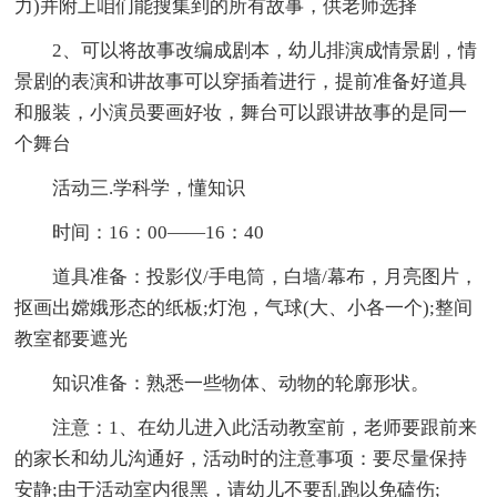
力)并附上咱们能搜集到的所有故事，供老师选择
2、可以将故事改编成剧本，幼儿排演成情景剧，情
景剧的表演和讲故事可以穿插着进行，提前准备好道具
和服装，小演员要画好妆，舞台可以跟讲故事的是同一
个舞台
活动三.学科学，懂知识
时间：16：00——16：40
道具准备：投影仪/手电筒，白墙/幕布，月亮图片，
抠画出嫦娥形态的纸板;灯泡，气球(大、小各一个);整间
教室都要遮光
知识准备：熟悉一些物体、动物的轮廓形状。
注意：1、在幼儿进入此活动教室前，老师要跟前来
的家长和幼儿沟通好，活动时的注意事项：要尽量保持
安静;由于活动室内很黑，请幼儿不要乱跑以免磕伤;