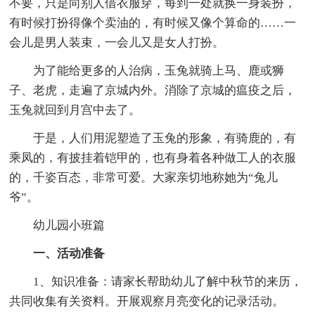
不要，只是向别人借衣服穿，每到一处就换一身装扮，
有时候打扮得像个卖油的，有时候又像个算命的……一
会儿是男人装束，一会儿又是女人打扮。
为了能给更多的人治病，玉兔就骑上马、鹿或狮
子、老虎，走遍了京城内外。消除了京城的瘟疫之后，
玉兔就回到月宫中去了。
于是，人们用泥塑造了玉兔的形象，有骑鹿的，有
乘凤的，有披挂着铠甲的，也有身着各种做工人的衣服
的，千姿百态，非常可爱。大家亲切地称她为“兔儿
爷”。
幼儿园小班篇
一、活动准备
1、知识准备：请家长帮助幼儿了解中秋节的来历，
共同收集有关资料。开展观察月亮变化的记录活动。