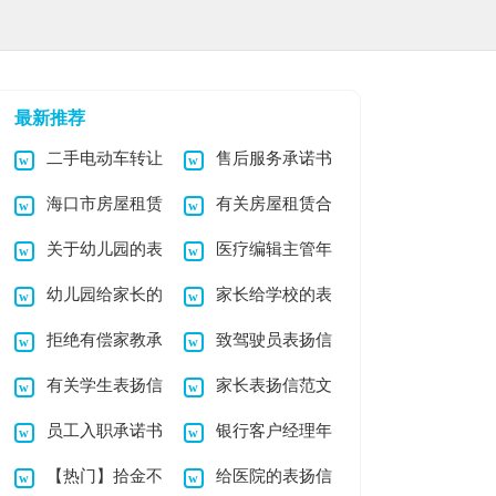
最新推荐
二手电动车转让
售后服务承诺书
海口市房屋租赁
有关房屋租赁合
协议书
15篇
关于幼儿园的表
医疗编辑主管年
合同
同模板集合四篇
幼儿园给家长的
家长给学校的表
扬信汇总十篇
终总结
拒绝有偿家教承
致驾驶员表扬信
表扬信合集八篇
扬信
有关学生表扬信
家长表扬信范文
诺书
员工入职承诺书
银行客户经理年
【热门】拾金不
给医院的表扬信
汇编五篇
终总结15篇