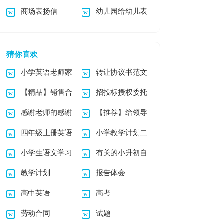
商场表扬信
幼儿园给幼儿表
昧表扬信3篇
范文汇总十篇
扬信范文合集10篇
猜你喜欢
小学英语老师家
转让协议书范文
【精品】销售合
招投标授权委托
长会发言稿
集锦九篇
感谢老师的感谢
【推荐】给领导
同模板合集九篇
书
四年级上册英语
小学教学计划二
信集合
道歉信4篇
小学生语文学习
有关的小升初自
教学计划
年级模板6篇
教学计划
报告体会
心得
荐信模板锦集七篇
高中英语
高考
劳动合同
试题