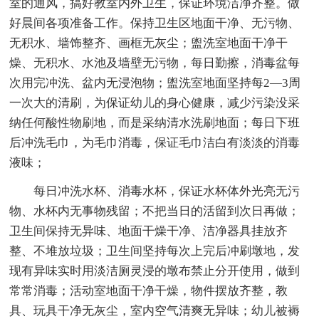
室的通风，搞好教室内外卫生，保证环境洁净齐整。做
好晨间各项准备工作。保持卫生区地面干净、无污物、
无积水、墙饰整齐、画框无灰尘；盥洗室地面干净干
燥、无积水、水池及墙壁无污物，每日勤擦，消毒盆每
次用完冲洗、盆内无浸泡物；盥洗室地面坚持每2—3周
一次大的清刷，为保证幼儿的身心健康，减少污染没采
纳任何酸性物刷地，而是采纳清水洗刷地面；每日下班
后冲洗毛巾，为毛巾消毒，保证毛巾洁白有淡淡的消毒
液味；
每日冲洗水杯、消毒水杯，保证水杯体外光亮无污
物、水杯内无事物残留；不把当日的活留到次日再做；
卫生间保持无异味、地面干燥干净、洁净器具挂放齐
整、不堆放垃圾；卫生间坚持每次上完后冲刷墩地，发
现有异味实时用淡洁厕灵浸的墩布禁止分开使用，做到
常常消毒；活动室地面干净干燥，物件摆放齐整，教
具、玩具干净无灰尘，室内空气清爽无异味；幼儿被褥