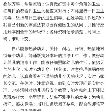
叠放齐整，常常凉晒；认真做好班中每个角落的卫生，
把每日的都看作卫生大检查来对待；严格履行一日卫生
消毒，坚持每日三餐的卫生消毒。在这学期工作过程中
我自己创新的擦桌法获取园保健医生的认同，并推行应
用到本园全部的班级中；各样资料记录清楚，时间正
确，准时上交。
自己能够热爱幼儿、关怀、耐心、仔细、热情地对
待每个幼儿。能踊跃搞好本班的洁净卫生工作，做好幼
儿器具的消毒工作，能够仔细照顾幼儿的生活，依据天
气的变化，实时为幼儿穿、脱衣服。注意护理体弱多病
的幼儿，认真察看有不适的幼儿全天的状况，实时与家
长交流。午休时，注意巡视，做到实时发现问题实时办
理。户外活时对幼儿进行安全教育，能有秩的上下楼以
及玩各样大、小型玩具，防备不测事故的发生；为幼儿
擦汗、擦抹鼻涕；指引知道玩累了歇息；配合教师培育