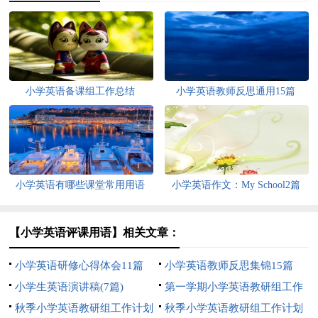
小学英语备课组工作总结
小学英语教师反思通用15篇
小学英语有哪些课堂常用用语
小学英语作文：My School2篇
【小学英语评课用语】相关文章：
小学英语研修心得体会11篇
小学英语教师反思集锦15篇
小学生英语演讲稿(7篇)
第一学期小学英语教研组工作
秋季小学英语教研组工作计划
计划
秋季小学英语教研组工作计划