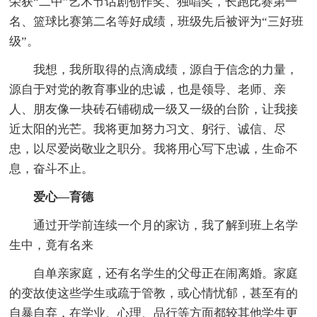
荣获“二中”艺术节话剧创作奖、独唱奖，长跑比赛第一
名、篮球比赛第二名等好成绩，班级先后被评为“三好班
级”。
我想，我所取得的点滴成绩，源自于信念的力量，
源自于对党的教育事业的忠诚，也是领导、老师、亲
人、朋友像一块砖石铺砌成一级又一级的台阶，让我接
近太阳的光芒。我将更加努力习文、躬行、诚信、尽
忠，以尽爱岗敬业之职分。我将用心写下忠诚，生命不
息，奋斗不止。
爱心—育德
通过开学前连续一个月的家访，我了解到班上名学
生中，竟有名来
自单亲家庭，还有名学生的父母正在闹离婚。家庭
的变故使这些学生或疏于管教，或心情忧郁，甚至有的
自暴自弃，在学业、心理、品行等方面都较其他学生更