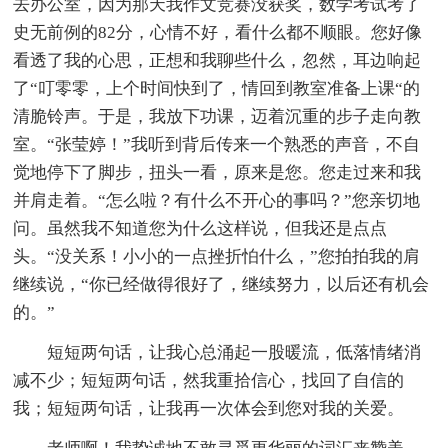
去办公室，因为那天我作文竞赛没获奖，数学考试考了
史无前例的82分，心情不好，看什么都不顺眼。您好像
看透了我的心思，正想和我聊些什么，忽然，耳边响起
了“叮零零，上个时间快到了，情回到教室准备上课“的
清脆铃声。于是，我放下功课，迈着沉重的步子走向教
室。“张莹婷！”我听到背后传来一个熟悉的声音，不自
觉地停下了脚步，扭头一看，原来是您。您走过来和我
并肩走着。“怎么啦？有什么不开心的事吗？”您亲切地
问。虽然我不知道您为什么这样说，但我还是点点
头。“没关系！小小的一点挫折怕什么，”您拍拍我的肩
继续说，“你已经做得很好了，继续努力，以后还有机会
的。”
短短两句话，让我心总涌起一股暖流，低落情绪消
减不少；短短两句话，然我重拾信心，找回了自信的
我；短短两句话，让我再一次体会到您对我的关爱。