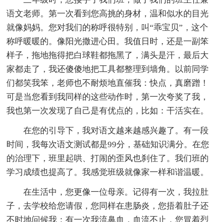
语文老师。第一次看到您高挑的身材，温和似水的目光
就像妈妈。您对我们的称呼很特别，叫“乖宝贝”，这个
称呼暖暖的。像阳光撒进心田。我值日时，还是一副笨
样子，拖地拖得把白球鞋都拖黑了，满头是汗，最后大
家都走了，我还傻傻地把工具都整理到墙角。以前同学
们都笑我笨，老师也不耐烦地直催我：快点，真磨蹭！
可是当您看到我同样的这些动作时，第一次夸奖了我，
我也第一次发现了自己是有优点的，比如：干活实在。
在您的引导下，我对语文越来越感兴趣了。有一段
时间，我每次语文测试都是99分，基础知识满分。在您
的治理下，班里起哄、打闹的歪风也刹住了。我们班的
学习成绩也提高了。我感觉班级就像家一样和谐温暖。
在生活中，您更像一位母亲。记得有一次，我拉肚
子，去学校给您请假，您同样在患肠炎，您捂着肚子还
不时地问候我；有一次我流鼻血，血流不止，您冒着烈