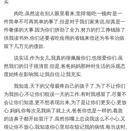
买
肉吃.虽然这在别人眼里看来,觉得'能吃一顿肉'是一
件简单不可再简单的事了,但是对于我们家来说,却真是一
件奢侈的大事.因为你们拼劲了全力,努力的打工挣钱除了
供我读书外,你们还要省吃俭用的省钱来偿还为爷爷治病
留下几万元的债款.
说实话,作为女儿,我真的很佩服你们,也很爱你们.虽
然我们的日子很清贫.但是,爸爸妈妈那种对生活的乐观态
度始终在影响我.让我自信,让我充实.
我知道,天下的父母最疼自己的孩子了.为了不让你们
为我担心,不让你们耽误一天的工作,有时我感冒了,尽量不
会让你们知道,更不想表现出来,为了是让你们更安心,更放
心.妈妈,你每次见我病了就上火,爸爸你也是一样的,着急
的连鼻子都开始冒汗了.虽然你嘴上总说我这么不小心,又
很让你不放心,我知道你心里却在惦记我的病情,每当这时,