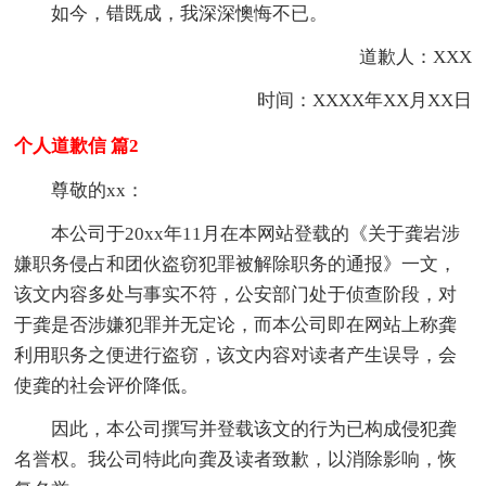
如今，错既成，我深深懊悔不已。
道歉人：XXX
时间：XXXX年XX月XX日
个人道歉信 篇2
尊敬的xx：
本公司于20xx年11月在本网站登载的《关于龚岩涉
嫌职务侵占和团伙盗窃犯罪被解除职务的通报》一文，
该文内容多处与事实不符，公安部门处于侦查阶段，对
于龚是否涉嫌犯罪并无定论，而本公司即在网站上称龚
利用职务之便进行盗窃，该文内容对读者产生误导，会
使龚的社会评价降低。
因此，本公司撰写并登载该文的行为已构成侵犯龚
名誉权。我公司特此向龚及读者致歉，以消除影响，恢