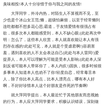
臭味相投!本人十分珍惜于你与我之间的友情!
大萍同学，外冷内热，对陌生人不算视而不见，至
少也是个冰山女王范;懒，超级怕麻烦，以至于经常懒到
连吃都都不想多花心思;霸道，于友情爱情有很强占有
欲，很多次本人都能感受到，本人不缺心眼;(此处再次申
明：怎么了，这些本人欣赏，本人就喜欢能让本人有强
烈存在感的!此处可见，本人就是个受虐君啊!)容易害
羞，遇到喜欢的人不太会表达自己(此处与本人雷同!)爱
捉弄人，本人可以理解为可能是受本人影响;(此处本人深
刻反省可能本人带坏你了，本人内疚!)固执，很多时候很
多事本人知道本人也劝不了你!轻度自恋，经常毒舌本
人，除了你比本人高点，比本人漂亮点，哪有本人好
啊，不好好珍惜本人这个好朋友是作死的节奏啊!
就大萍同学提出，本人最近忙于其他朋友而忽视她
的行为，本人应大萍同学要求，积极认识错误，深刻做