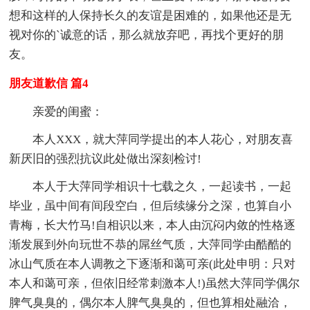
想和这样的人保持长久的友谊是困难的，如果他还是无
视对你的`诚意的话，那么就放弃吧，再找个更好的朋
友。
朋友道歉信 篇4
亲爱的闺蜜：
本人XXX，就大萍同学提出的本人花心，对朋友喜
新厌旧的强烈抗议此处做出深刻检讨!
本人于大萍同学相识十七载之久，一起读书，一起
毕业，虽中间有间段空白，但后续缘分之深，也算自小
青梅，长大竹马!自相识以来，本人由沉闷内敛的性格逐
渐发展到外向玩世不恭的屌丝气质，大萍同学由酷酷的
冰山气质在本人调教之下逐渐和蔼可亲(此处申明：只对
本人和蔼可亲，但依旧经常刺激本人!)虽然大萍同学偶尔
脾气臭臭的，偶尔本人脾气臭臭的，但也算相处融洽，