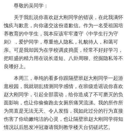
尊敬的吴同学：
关于我乱说你喜欢赵大刚同学的错误，在此我满怀
愧疚与歉意，向你递交这份道歉信。作为一名受祖国培
养教育的中学生，我本应该牢牢遵守《中学生行为守
则》，爱护同学，尊重他人隐私，礼貌待人，和蔼可
亲。可是我却因为在学校调皮捣蛋，经常不好好学习，
把旺盛的精力用在说长道短、八卦周聊、挖掘隐私等不
良嗜好上。
本周三，单纯的看多你跟隔壁班赵大刚同学一起游
逛校园，我就胡乱猜测同学感情，在班级造谣说你喜欢
赵大刚同学，引起全部震动，给你造成了不可磨灭的负
面影响，也让你偷偷跑去女厕所痛哭流涕。我的所作所
为简直是无法无天、令人发指，我如此过分的行为直接
伤害了你幼嫩纯洁的心灵，也让隔壁班赵大刚同学得知
情况以后怒发冲冠邀请我到教学楼天台切磋武艺。