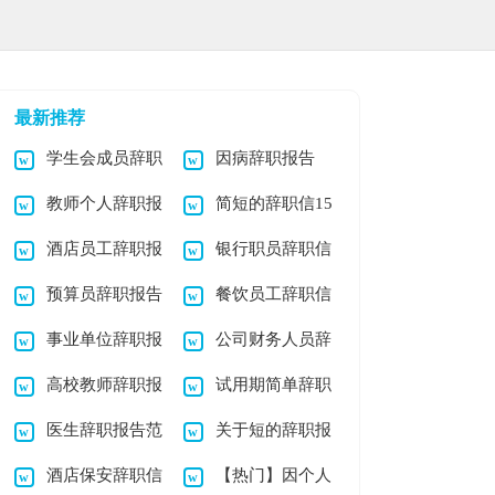
最新推荐
学生会成员辞职
因病辞职报告
教师个人辞职报
简短的辞职信15
信
酒店员工辞职报
银行职员辞职信
告(15篇)
篇
预算员辞职报告
餐饮员工辞职信
告汇编15篇
事业单位辞职报
公司财务人员辞
汇编七篇
高校教师辞职报
试用期简单辞职
告15篇
职报告
医生辞职报告范
关于短的辞职报
告15篇
报告
酒店保安辞职信
【热门】因个人
文
告模板汇编9篇