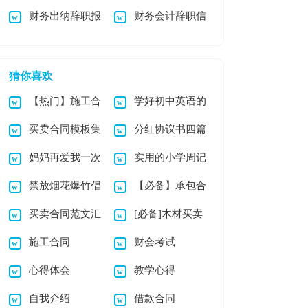
财务出纳辞职报
财务会计辞职信
原因的辞职报告四篇
告
12篇
猜你喜欢
【热门】施工合
学好初中英语的
买卖合同模板集
分红协议书四篇
同范文锦集5篇
方法5篇
妈妈再爱我一次
实用的小学周记
合6篇
禁放烟花爆竹倡
【必备】承包合
观后感
模板集合5篇
买卖合同范文汇
[必备]木材买卖
议书12篇
同汇编9篇
施工合同
财会考试
编五篇
合同
心得体会
教学心得
自我介绍
借款合同