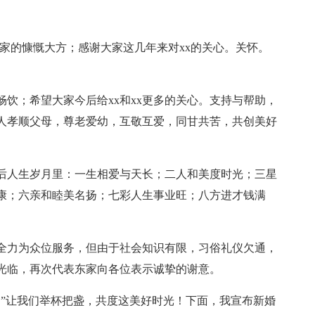
的慷慨大方；感谢大家这几年来对xx的关心。关怀。
；希望大家今后给xx和xx更多的关心。支持与帮助，
新人孝顺父母，尊老爱幼，互敬互爱，同甘共苦，共创美好
人生岁月里：一生相爱与天长；二人和美度时光；三星
康；六亲和睦美名扬；七彩人生事业旺；八方进才钱满
力为众位服务，但由于社会知识有限，习俗礼仪欠通，
光临，再次代表东家向各位表示诚挚的谢意。
让我们举杯把盏，共度这美好时光！下面，我宣布新婚