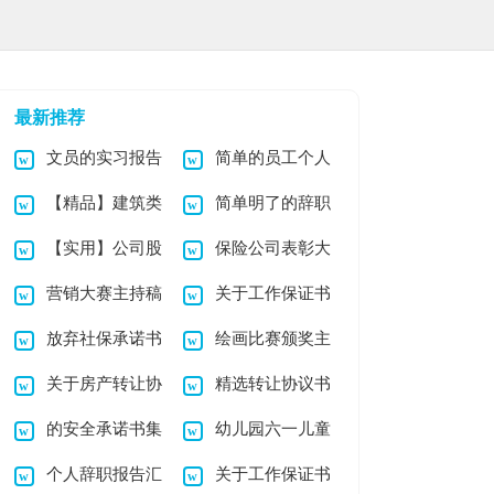
最新推荐
文员的实习报告
简单的员工个人
【精品】建筑类
简单明了的辞职
模板集锦7篇
辞职报告
【实用】公司股
保险公司表彰大
实习报告模板7篇
报告15篇
营销大赛主持稿
关于工作保证书
权转让协议书四篇
会主持稿
放弃社保承诺书
绘画比赛颁奖主
范文汇总五篇
关于房产转让协
精选转让协议书
汇总七篇
持稿
的安全承诺书集
幼儿园六一儿童
议书模板汇编6篇
汇编七篇
个人辞职报告汇
关于工作保证书
锦9篇
节主持稿