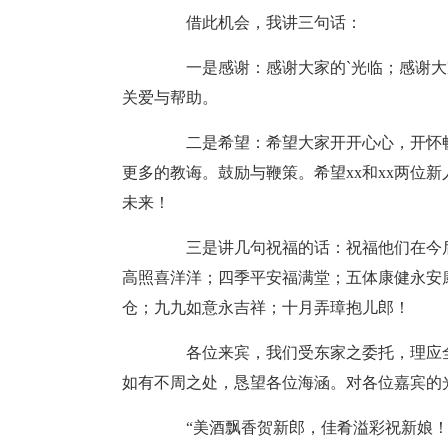
借此机会，我讲三句话：
一是感谢：感谢大家的`光临；感谢大家
关爱与帮助。
二是希望：希望大家开开心心，开怀畅饮
更多的教诲。鼓励与鞭策。希望xx和xx两位
未来！
三是讲几句祝福的话：祝福他们在今后
高照喜洋洋；四季平安福满堂；五体康健永安
仓；九九如意永吉祥；十月弄璋抱儿郎！
各位来宾，我们受东家之委托，理应全
如有不周之处，恳望各位海涵。对各位嘉宾的
“美酒飘香贺新郎，佳肴溢彩祝新娘！”