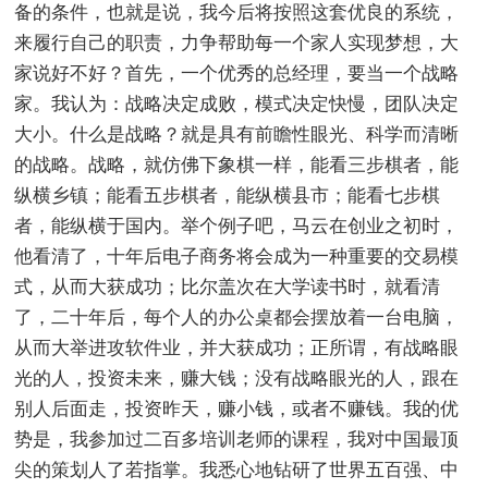
备的条件，也就是说，我今后将按照这套优良的系统，
来履行自己的职责，力争帮助每一个家人实现梦想，大
家说好不好？首先，一个优秀的总经理，要当一个战略
家。我认为：战略决定成败，模式决定快慢，团队决定
大小。什么是战略？就是具有前瞻性眼光、科学而清晰
的战略。战略，就仿佛下象棋一样，能看三步棋者，能
纵横乡镇；能看五步棋者，能纵横县市；能看七步棋
者，能纵横于国内。举个例子吧，马云在
创业之初时，
他看清了，十年后电子商务将会成为一种重要的交易模
式，从而大获成功；比尔盖次在大学读书时，就看清
了，二十年后，每个人的办公桌都会摆放着一台电脑，
从而大举进攻软件业，并大获成功；正所谓，有战略眼
光的人，投资未来，赚大钱；没有战略眼光的人，跟在
别人后面走，投资昨天，赚小钱，或者不赚钱。我的优
势是，我参加过二百多培训老师的课程，我对
中国最顶
尖的策划人了若指掌。我悉心地钻研了世界五百强、
中