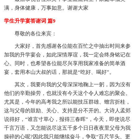
满，身体健康，万事如意。谢谢大家
学生升学宴答谢词 篇9
尊敬的各位来宾：
大家好，首先感谢各位能在百忙之中抽出时间来参
加我的升学宴会，如此深情厚谊，我一定会终身铭记在
心。同时，也希望各位能尽兴享用我家准备的简单酒
宴，套用本山大叔的话，那就是“吃好、喝好”。
其次，我要向我的父母深深地鞠上一躬，因为没有
他们的辛勤操劳，也就没有今天这个令人难忘的聚会。
尤其是，今年的高考我之所以能技压群雄、蟾宫折桂，
这与父母的鼓励、关心、支持是分不开的。大诗人孟郊
说得好，“谁言寸草心，报得三春晖”，今天，即使说尽
千言万语，又怎能说尽这五千多个日日夜夜里父母为我
操碎的心呢?因此我只能继续奋斗，争取“百尺竿头、更