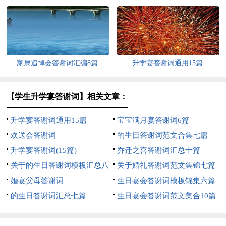
家属追悼会答谢词汇编8篇
升学宴答谢词通用15篇
【学生升学宴答谢词】相关文章：
升学宴答谢词通用15篇
宝宝满月宴答谢词6篇
欢送会答谢词
的生日答谢词范文合集七篇
升学宴答谢词(15篇)
乔迁之喜答谢词汇总十篇
关于的生日答谢词模板汇总八
关于婚礼答谢词范文集锦七篇
篇
婚宴父母答谢词
生日宴会答谢词模板锦集六篇
的生日答谢词汇总七篇
生日宴会答谢词范文集合10篇