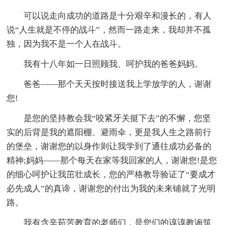
可以说走向成功的道路是十分艰辛和漫长的，有人
说“人生就是不停的战斗”，然而一路走来，我却并不孤
独，因为我不是一个人在战斗。
我有十八年如一日照顾我、呵护我的爸爸妈妈。
爸爸——那个天天按时接送我上学放学的人，谢谢
您!
是您的坚持教会我“咬紧牙关挺下去”的不懈，您坚
实的后背是我的遮阳棚、避雨伞，更是我人生之路前行
的堡垒，谢谢您的以身作则让我学到了通往成功必备的
精神;妈妈——那个每天在家等我回家的人，谢谢您!是您
的细心呵护让我茁壮成长，您的严格教导验证了“要成才
必先成人”的真谛，谢谢您的付出为我的未来铺就了光明
路。
我有含辛茹苦教育的老师们，是您们的谆谆教诲筑