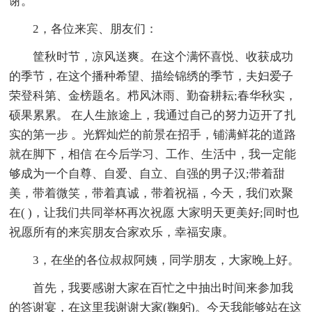
谢。
2，各位来宾、朋友们：
筐秋时节，凉风送爽。在这个满怀喜悦、收获成功
的季节，在这个播种希望、描绘锦绣的季节，夫妇爱子
荣登科第、金榜题名。栉风沐雨、勤奋耕耘;春华秋实，
硕果累累。 在人生旅途上，我通过自己的努力迈开了扎
实的第一步 。光辉灿烂的前景在招手，铺满鲜花的道路
就在脚下，相信 在今后学习、工作、生活中，我一定能
够成为一个自尊、自爱、自立、自强的男子汉;带着甜
美，带着微笑，带着真诚，带着祝福，今天，我们欢聚
在( )，让我们共同举杯再次祝愿 大家明天更美好;同时也
祝愿所有的来宾朋友合家欢乐，幸福安康。
3，在坐的各位叔叔阿姨，同学朋友，大家晚上好。
首先，我要感谢大家在百忙之中抽出时间来参加我
的答谢宴，在这里我谢谢大家(鞠躬)。今天我能够站在这