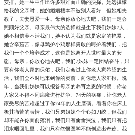
安排。她一生中作出许多艰难而正确的抉择。她选择嫁
给我的父亲时，她的婚姻根本不被别人看好，但她相夫
教子，夫妻恩爱一生。母亲你放心地去吧，我们一定会
照顾好父亲。母亲最伟大的选择就是生下我们姊妹7人，
她不相信养不活我们，她不认为我们就是家庭的拖累，
她含辛茹苦，像母鸡护小鸡那样勇敢的呵护着我们，把
我们一个个培养成才，这也是她离开人世时最大的安
慰。母亲，你放心地去吧，我们7姊妹一定团结奋斗，只
要有你老人家的保佑，我们定会过上你老人家希望的生
活，我们会不时地来到你的灵前，向你老人家汇报。晚
年，当我们姊妹可以报答母亲的养育之恩的时候，你老
人家又不得不同病魔进行抗争。74天的病痛，让你老人
家受尽的苦难超过了你74年的人生磨砺。看着你在床上
极其痛苦的表情，我们兄弟姐妹个个心如刀绞，但我们
却不能在你面前落泪，我们只有偷偷哭泣，我们只有把
泪水咽回肚里，我们只有怨恨医学不能创造出奇迹。我