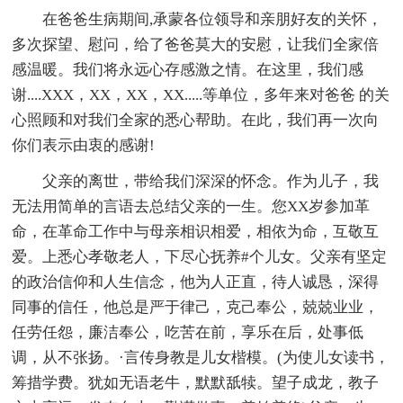
在爸爸生病期间,承蒙各位领导和亲朋好友的关怀，
多次探望、慰问，给了爸爸莫大的安慰，让我们全家倍
感温暖。我们将永远心存感激之情。在这里，我们感
谢....XXX，XX，XX，XX.....等单位，多年来对爸爸 的关
心照顾和对我们全家的悉心帮助。在此，我们再一次向
你们表示由衷的感谢!
父亲的离世，带给我们深深的怀念。作为儿子，我
无法用简单的言语去总结父亲的一生。您XX岁参加革
命，在革命工作中与母亲相识相爱，相依为命，互敬互
爱。上悉心孝敬老人，下尽心抚养#个儿女。父亲有坚定
的政治信仰和人生信念，他为人正直，待人诚恳，深得
同事的信任，他总是严于律己，克己奉公，兢兢业业，
任劳任怨，廉洁奉公，吃苦在前，享乐在后，处事低
调，从不张扬。·言传身教是儿女楷模。(为使儿女读书，
筹措学费。犹如无语老牛，默默舐犊。望子成龙，教子