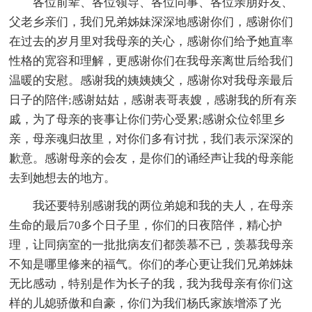
各位前辈、各位领导、各位同事、各位亲朋好友、
父老乡亲们，我们兄弟姊妹深深地感谢你们，感谢你们
在过去的岁月里对我母亲的关心，感谢你们给予她直率
性格的宽容和理解，更感谢你们在我母亲离世后给我们
温暖的安慰。感谢我的姨姨姨父，感谢你对我母亲最后
日子的陪伴;感谢姑姑，感谢表哥表嫂，感谢我的所有亲
戚，为了母亲的丧事让你们劳心受累;感谢众位邻里乡
亲，母亲魂归故里，对你们多有讨扰，我们表示深深的
歉意。感谢母亲的会友，是你们的诵经声让我的母亲能
去到她想去的地方。
我还要特别感谢我的两位弟媳和我的夫人，在母亲
生命的最后70多个日子里，你们的日夜陪伴，精心护
理，让同病室的一批批病友们都羡慕不已，羡慕我母亲
不知是哪里修来的福气。你们的孝心更让我们兄弟姊妹
无比感动，特别是作为长子的我，我为我母亲有你们这
样的儿媳骄傲和自豪，你们为我们杨氏家族增添了光