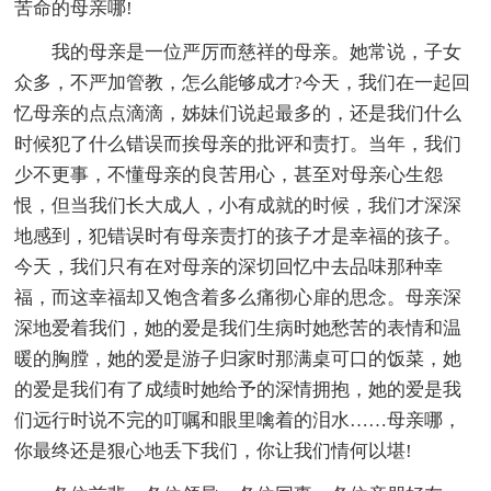
苦命的母亲哪!
我的母亲是一位严厉而慈祥的母亲。她常说，子女
众多，不严加管教，怎么能够成才?今天，我们在一起回
忆母亲的点点滴滴，姊妹们说起最多的，还是我们什么
时候犯了什么错误而挨母亲的批评和责打。当年，我们
少不更事，不懂母亲的良苦用心，甚至对母亲心生怨
恨，但当我们长大成人，小有成就的时候，我们才深深
地感到，犯错误时有母亲责打的孩子才是幸福的孩子。
今天，我们只有在对母亲的深切回忆中去品味那种幸
福，而这幸福却又饱含着多么痛彻心扉的思念。母亲深
深地爱着我们，她的爱是我们生病时她愁苦的表情和温
暖的胸膛，她的爱是游子归家时那满桌可口的饭菜，她
的爱是我们有了成绩时她给予的深情拥抱，她的爱是我
们远行时说不完的叮嘱和眼里噙着的泪水……母亲哪，
你最终还是狠心地丢下我们，你让我们情何以堪!