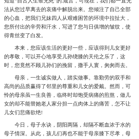
知道“自古人生谁无死”的.箴言，可现在，我们都一直无
法从您过早离去的哀痛中解脱出来。您倾注了自己全部
的心血，把我们兄妹四人从艰难困苦的环境中拉扯大，
您所付出的辛劳和汗水，写进了您与日俱增的皱纹，使
得青丝变了白发。
本来，您应该生活的更好一些，应该得到儿女更好
的孝敬，可以开心地享受儿孙绕膝的天伦之乐了，这
时，您竟然不顾儿孙们的挽留，撒手人寰，匆匆而去。
母亲，一生诚实做人，踏实做事。靠勤劳的双手和
高尚的品质赢得了邻里的尊重和儿女的爱戴。然而，可
怜的母亲虽一生良善，临终时却饱受病痛的煎熬，做儿
女的却不能替她老人家分担一点肉体上的痛苦，怎不让
儿女们悲痛欲绝!
今日，母子永诀，阴阳两隔，却隔不断血浓于水的
母子情深。从此，孩儿们再也不能于母亲膝下尽孝，母