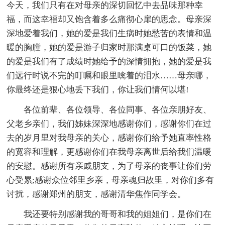
今天，我们只有在对母亲的深切回忆中去品味那种幸
福，而这幸福却又饱含着多么痛彻心扉的思念。母亲深
深地爱着我们，她的爱是我们生病时她愁苦的表情和温
暖的胸膛，她的爱是游子归家时那满桌可口的饭菜，她
的爱是我们有了成绩时她给予的深情拥抱，她的爱是我
们远行时说不完的叮嘱和眼里噙着的泪水……母亲哪，
你最终还是狠心地丢下我们，你让我们情何以堪!
各位前辈、各位领导、各位同事、各位亲朋好友、
父老乡亲们，我们姊妹深深地感谢你们，感谢你们在过
去的岁月里对我母亲的关心，感谢你们给予她直率性格
的宽容和理解，更感谢你们在我母亲离世后给我们温暖
的安慰。感谢所有亲戚朋支，为了母亲的丧事让你们劳
心受累;感谢众位邻里乡亲，母亲魂归故里，对你们多有
讨扰，感谢郑州的朋支，感谢清华焦作同学会。
我还要特别感谢我的哥哥和我的姐姐们，是你们在