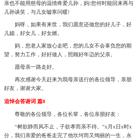
亲也不能用慈母的温情疼爱儿孙，妈!您何时能回来再与
儿孙谈笑，与儿女嘘寒问暖!
妈呀，如果有来世，我们愿意还做您的好儿子，好
儿媳，好女儿，好女婿。
妈，您老人家放心走吧，您的儿女不会辜负您的期
望，努力工作，好好做人，照顾好年迈的父亲。
愿母亲一路走好。
再次感谢今天赶来为我母亲送行的各位领导，亲朋
好友，谢谢大家。
追悼会答谢词 篇8
尊敬的各位领导，各位长辈，各位亲朋好友：
“树欲静而风不止，子欲孝而亲不待。”x月x日x时x
分，我们亲爱的爸爸走完了他坎坷而又绚丽的一生，永