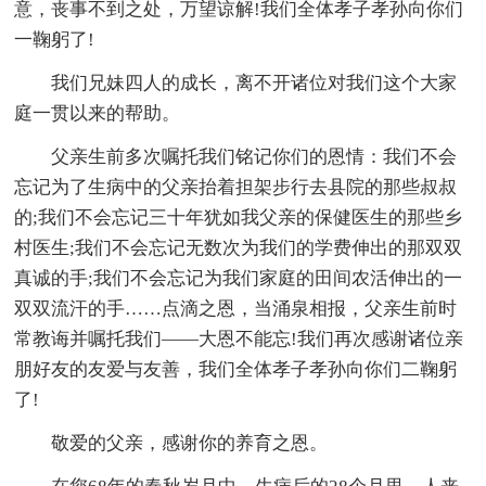
意，丧事不到之处，万望谅解!我们全体孝子孝孙向你们
一鞠躬了!
我们兄妹四人的成长，离不开诸位对我们这个大家
庭一贯以来的帮助。
父亲生前多次嘱托我们铭记你们的恩情：我们不会
忘记为了生病中的父亲抬着担架步行去县院的那些叔叔
的;我们不会忘记三十年犹如我父亲的保健医生的那些乡
村医生;我们不会忘记无数次为我们的学费伸出的那双双
真诚的手;我们不会忘记为我们家庭的田间农活伸出的一
双双流汗的手……点滴之恩，当涌泉相报，父亲生前时
常教诲并嘱托我们——大恩不能忘!我们再次感谢诸位亲
朋好友的友爱与友善，我们全体孝子孝孙向你们二鞠躬
了!
敬爱的父亲，感谢你的养育之恩。