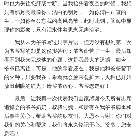
时也为失往您肝肠寸断。当我抬头看夜空的时候，我想
只有那月亮最像你，洁白的明月，一如你清白正直的一
生，一如你至公忘我的高风亮节，此时此刻，脑海中显
现你的影象，只有泪水伴着思念无声流淌。
我从未为爷爷写过只字片语，但万没有想到第一次
为爷爷写的却是这份报答词；爷爷命苦了一生，最后却
看不到我来完成他的心愿，这是我最大的遗憾。如今，
爷爷已离往，可是，他的希看还在，我是他和爸爸留下
的火种，只要我在，希看就会愈来愈扩大，火种已开始
放出刺眼的红光！请爷爷放心，爷爷您走好！
最后，让我再一次代表我们全家感谢今天所有出席
追悼会的爷爷奶奶，叔叔阿姨，和所有在我爷爷病重和
后事中关心，帮助爷爷的朋友们。大恩不言谢！你们对
我们的关心和帮助，我们将永久铭记于心。爷爷，您安
息吧！