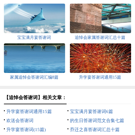
宝宝满月宴答谢词
追悼会家属答谢词汇总十篇
家属追悼会答谢词汇编8篇
升学宴答谢词通用15篇
【追悼会答谢词】相关文章：
升学宴答谢词通用15篇
宝宝满月宴答谢词6篇
欢送会答谢词
的生日答谢词范文合集七篇
升学宴答谢词(15篇)
乔迁之喜答谢词汇总十篇