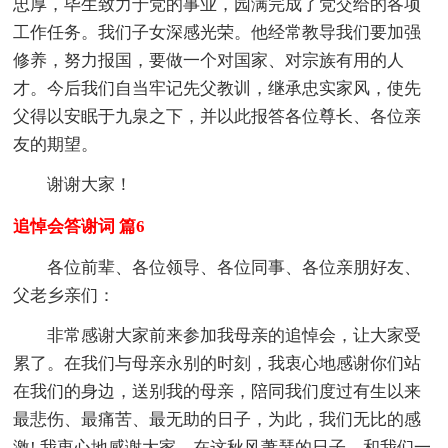
忠厚，毕生致力于党的事业，园满完成了党交给的各项
工作任务。我们子女深感光荣。他经常教导我们要加强
修养，努力报国，要做一个对国家、对宗族有用的人
才。今后我们自当牢记先父教训，继承忠实家风，使先
父得以安眠于九泉之下，并以此报答各位尊长、各位亲
友的期望。
谢谢大家！
追悼会答谢词 篇6
各位前辈、各位领导、各位同事、各位亲朋好友、
父老乡亲们：
非常感谢大家前来参加我母亲的追悼会，让大家受
累了。在我们与母亲永别的时刻，我衷心地感谢你们站
在我们的身边，送别我的母亲，陪同我们度过有生以来
最悲伤、最痛苦、最无助的日子，为此，我们无比的感
激! 我衷心地感谢大家，在这秋风萧瑟的日子，和我们一