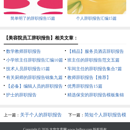
简单明了的辞职报告15篇
个人辞职报告汇编15篇
【美容院员工辞职报告】相关文章：
数学教师辞职报告
【精品】服务员酒店辞职报告
小学班主任辞职报告汇编10篇
4篇
班主任的辞职报告范文五篇
技术人员辞职报告15篇
车间主任的辞职报告集合7篇
有关厨师的辞职报告锦集九篇
教师辞职报告【推荐】
【必备】编辑人员的辞职报告
优秀辞职报告15篇
四篇
护士的辞职报告
精选保安的辞职报告模板集锦
9篇
关于个人的辞职报告
简短个人辞职报告模
上一篇：
下一篇：
三篇
板集合10篇
Copyright © 2026
大华文库网
www.lqdhyy.com 版权所有